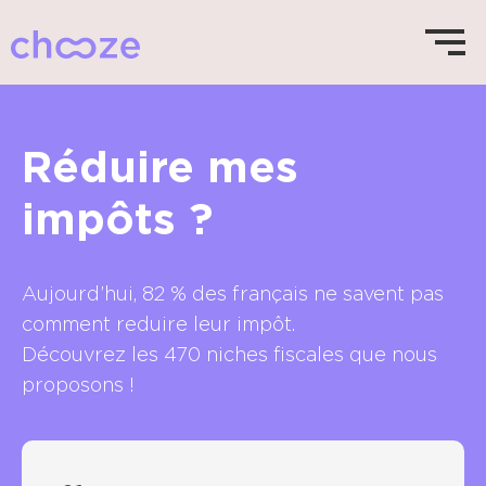
Réduire mes
impôts ?
Aujourd’hui, 82 % des français ne savent pas
comment reduire leur impôt.
Découvrez les 470 niches fiscales que nous
proposons !